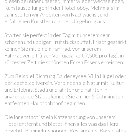
diesen bei einer unserer, immer wieder wechselnden,
Kunstaustellungen in der Hotellobby. Mehrmals im
Jahr stellen wir Arbeiten von Nachwuchs-, und
erfahrenen Künstlern aus der Umgebung aus.
Starten sie perfekt in den Tag mit unserem sehr
schönen und üppigen Frühstücksbuffet. Frisch gestärkt
können Sie mit einem Fahrrad, von unserem
Fahrradverleih (nach Verfügbarkeit 7,50€ pro Tag), in
kürzester Zeit die schönsten Ecken Essens erreichen.
Zum Beispiel Richtung Baldeneysee, Villa Hügel oder
der Zeche Zollverein. Verbinden sie Natur mit Kultur
und Erlebnis. Stadtrundfahrten und Fahrten in
angrenzende Städte können Sie am nur 5 Gehminuten
entfernten Hauptbahnhof beginnen.
Die Innenstadt ist ein Katzensprung von unserem
Hotel entfernt und bietet ihnen alles was das Herz
begehrt. Bummeln, shoppen, Restaurants, Bars, Cafes